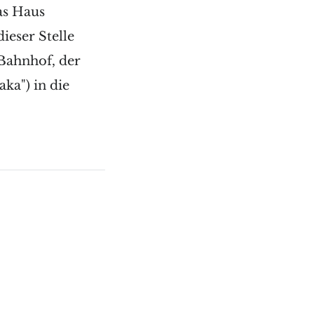
as Haus
ieser Stelle
 Bahnhof, der
ka") in die