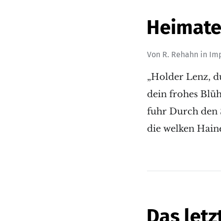
Heimate
Von
R. Rehahn
in
Im
„Holder Lenz, du
dein frohes Blüh
fuhr Durch den 
die welken Haine
Das letz