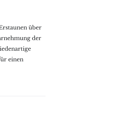
 Erstaunen über
ahrnehmung der
iedenartige
für einen