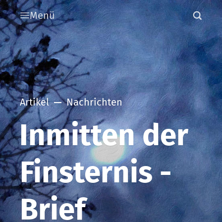
Menü
Artikel
Nachrichten
Inmitten der
Finsternis -
Brief